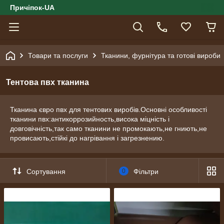
Причіпок-UA
Товари та послуги
Тканини, фурнітура та готові вироби
Тентова пвх тканина
Тканина євро пвх для тентових виробів.Основні особливості
тканини пвх:антикоррозийность,висока міцність і
довговічність,так само тканини не промокають,не гниють,не
провисають,стійкі до нагрівання і загрезнению.
Сортування
0
Фільтри