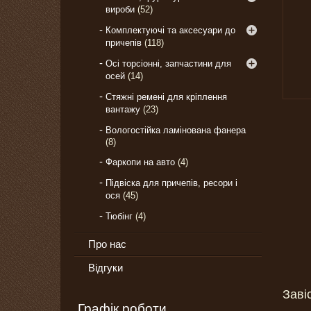
вироби
52
Комплектуючі та аксесуари до
причепів
118
Осі торсіонні, запчастини для
осей
14
Стяжні ремені для кріплення
вантажу
23
Вологостійка ламінована фанера
8
Фаркопи на авто
4
Підвіска для причепів, ресори і
ося
45
Тюбінг
4
Про нас
Відгуки
Заві
Графік роботи