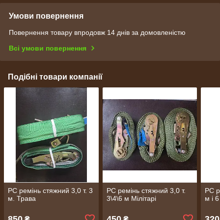
Умови повернення
Повернення товару впродовж 14 днів за домовленістю
Всі умови повернення
Подібні товари компанії
РС ремінь стяжний 3,0 т. 3
РС ремінь стяжний 3,0 т.
РС р
м. Трава
3\4\6 м Мілітарі
м і 6
850
450
320
₴
₴