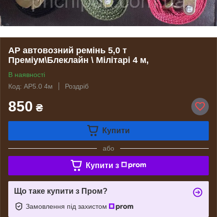
АР автовозний ремінь 5,0 т
Преміум\Блеклайн \ Мілітарі 4 м,
В наявності
Код: АР5.0 4м
Роздріб
850
₴
Купити
або
Купити з
Що таке купити з Пром?
Замовлення під захистом