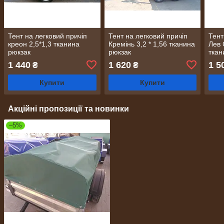
Тент на легковий причіп
Тент на легковий причіп
Тент
креон 2,5*1,3 тканина
Кремінь 3,2 * 1,56 тканина
Лев 
рюкзак
рюкзак
ткан
1 440
1 620
1 5
₴
₴
Купити
Купити
Акційні пропозиції та новинки
–5%