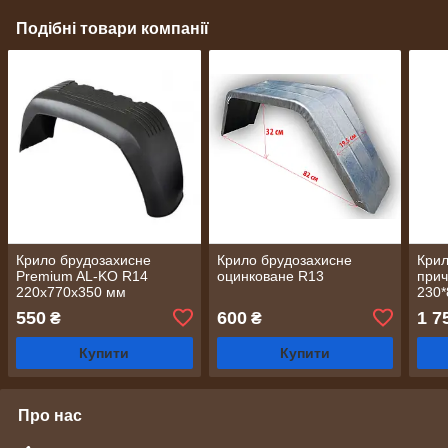
Подібні товари компанії
Крило брудозахисне
Крило брудозахисне
Крил
Premium AL-KO R14
оцинковане R13
прич
220x770x350 мм
230*
(232
550
600
1 7
₴
₴
Купити
Купити
Про нас