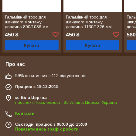
Гальмівний трос для
Гальмівний трос для
Галь
швидкого монтажу,
швидкого монтажу,
швид
довжина 890/1086 мм
довжина 1130/1326 мм
довж
450
450
580
₴
₴
Купити
Купити
Про нас
99% позитивних з 112 відгуків за рік
Працює з 19.12.2015
м. Біла Церква
проспект Незалежності, 83-А, Біла Церква, Україна
Контакти
Сьогодні працює з 08:00 до 15:00
Показати весь графік роботи