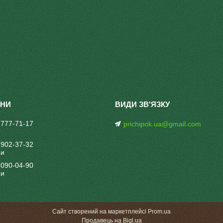
 777-71-17
prichipok.ua@gmail.com
 902-37-32
ни
 090-04-90
ни
Сайт створений на маркетплейсі
Prom.ua
Продавець на Bigl.ua