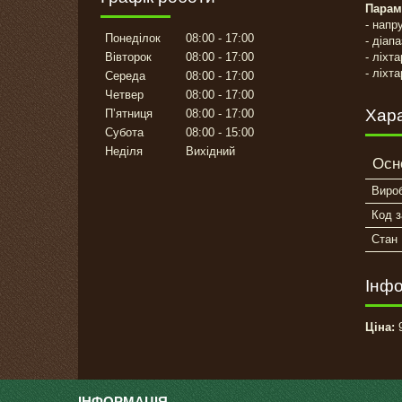
Парам
- напр
Понеділок
08:00
17:00
- діап
- ліхт
Вівторок
08:00
17:00
- ліхт
Середа
08:00
17:00
Четвер
08:00
17:00
Хар
Пʼятниця
08:00
17:00
Субота
08:00
15:00
Неділя
Вихідний
Осн
Виро
Код з
Стан
Інфо
Ціна:
9
ІНФОРМАЦІЯ