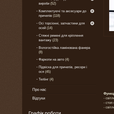
вироби
52
Комплектуючі та аксесуари до
причепів
118
Осі торсіонні, запчастини для
осей
14
Стяжні ремені для кріплення
вантажу
23
Вологостійка ламінована фанера
8
Фаркопи на авто
4
Підвіска для причепів, ресори і
ося
45
Тюбінг
4
Про нас
Функці
Відгуки
- світ
- стоп
- світ
Графік роботи