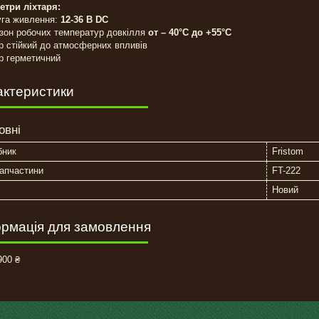
етри ліхтаря:
уга живлення:
12-36 В DC
азон робочих температур довкілля
от – 40°C до +55°C
ар стійкий до атмосферних впливів
ар герметичний
актеристики
овні
бник
Fristom
апчастини
FT-222
Новий
рмація для замовлення
00 ₴