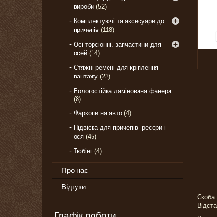
вироби
52
Комплектуючі та аксесуари до
причепів
118
Осі торсіонні, запчастини для
осей
14
Стяжні ремені для кріплення
вантажу
23
Вологостійка ламінована фанера
8
Фаркопи на авто
4
Підвіска для причепів, ресори і
ося
45
Тюбінг
4
Про нас
Відгуки
Скоба 
Відста
Графік роботи