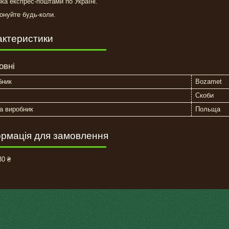
ка експрес-поштами по Україні.
нуйте будь-коли.
актеристики
овні
бник
Bozamet
Скоби
а виробник
Польща
рмація для замовлення
0 ₴