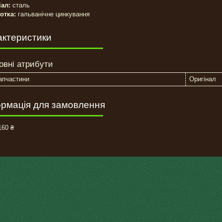
іал:
сталь
отка:
гальванічне цинкування
актеристики
овні атрибути
апчастини
Оригінал
рмація для замовлення
60 ₴