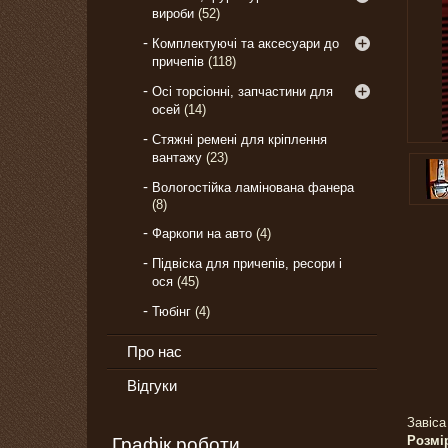
вироби
52
Комплектуючі та аксесуари до
причепів
118
Осі торсіонні, запчастини для
осей
14
Стяжні ремені для кріплення
вантажу
23
Вологостійка ламінована фанера
8
Фаркопи на авто
4
Підвіска для причепів, ресори і
ося
45
Тюбінг
4
Про нас
Відгуки
Завіса
Розмі
Графік роботи