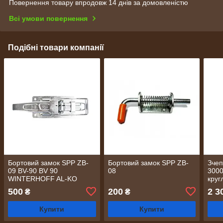
Повернення товару впродовж 14 днів за домовленістю
Всі умови повернення
Подібні товари компанії
Бортовий замок SPP ZB-
Бортовий замок SPP ZB-
Зчеп
09 BV-90 BV 90
08
3000
WINTERHOFF AL-KO
круг
500
200
2 3
₴
₴
Купити
Купити